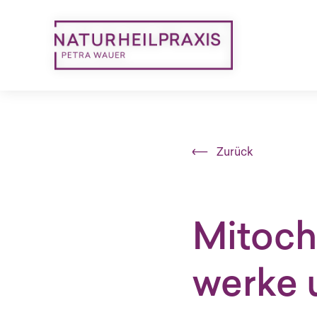
Zurück
Mi­to­c
wer­ke u