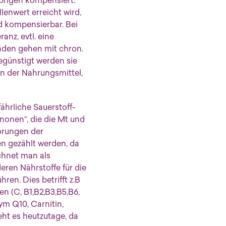
übrigen kompensiert.
enwert erreicht wird,
d kompensierbar. Bei
nz, evtl. eine
den gehen mit chron.
egünstigt werden sie
n der Nahrungsmittel,
ährliche Sauerstoff-
nonen“, die die Mt und
örungen der
en gezählt werden, da
chnet man als
ren Nährstoffe für die
ren. Dies betrifft z.B
en (C, B1,B2,B3,B5,B6,
ym Q10, Carnitin,
ht es heutzutage, da