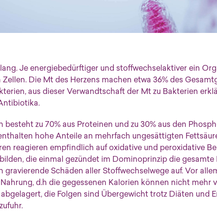
lang. Je energiebedürftiger und stoffwechselaktiver ein Orga
en Zellen. Die Mt des Herzens machen etwa 36% des Gesamt
terien, aus dieser Verwandtschaft der Mt zu Bakterien erklär
Antibiotika.
 besteht zu 70% aus Proteinen und zu 30% aus den Phosph
 enthalten hohe Anteile an mehrfach ungesättigten Fettsä
uren reagieren empfindlich auf oxidative und peroxidative B
e bilden, die einmal gezündet im Dominoprinzip die gesamt
n gravierende Schäden aller Stoffwechselwege auf. Vor allem
 Nahrung, d.h die gegessenen Kalorien können nicht mehr v
abgelagert, die Folgen sind Übergewicht trotz Diäten und En
zufuhr.