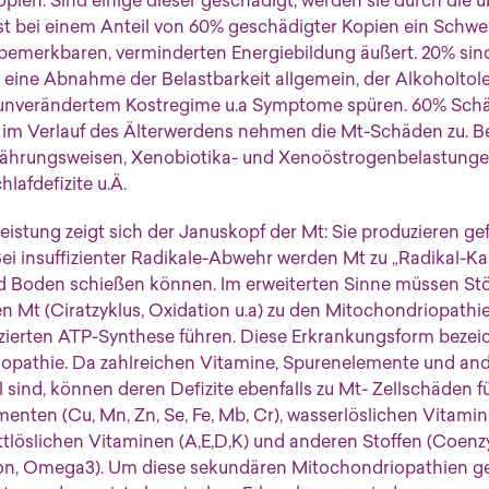
opien. Sind einige dieser geschädigt, werden sie durch die 
t bei einem Anteil von 60% geschädigter Kopien ein Schwell
ch bemerkbaren, verminderten Energiebildung äußert. 20% sin
eine Abnahme der Belastbarkeit allgemein, der Alkoholtolera
unverändertem Kostregime u.a Symptome spüren. 60% Schä
 im Verlauf des Älterwerdens nehmen die Mt-Schäden zu. B
rnährungsweisen, Xenobiotika- und Xenoöstrogenbelastunge
lafdefizite u.Ä.
stung zeigt sich der Januskopf der Mt: Sie produzieren gef
Bei insuffizienter Radikale-Abwehr werden Mt zu „Radikal-Ka
nd Boden schießen können. Im erweiterten Sinne müssen St
n Mt (Ciratzyklus, Oxidation u.a) zu den Mitochondriopathi
uzierten ATP-Synthese führen. Diese Erkrankungsform bezei
pathie. Da zahlreichen Vitamine, Spurenelemente und ande
 sind, können deren Defizite ebenfalls zu Mt- Zellschäden füh
enten (Cu, Mn, Zn, Se, Fe, Mb, Cr), wasserlöslichen Vitamin
 fettlöslichen Vitaminen (A,E,D,K) und anderen Stoffen (Coenz
on, Omega3). Um diese sekundären Mitochondriopathien ge