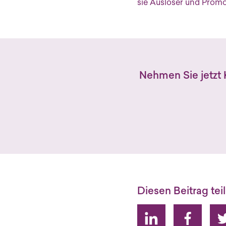
sie Auslöser und Promo
Neh­men Sie jetzt Ko
Die­sen Bei­trag tei­