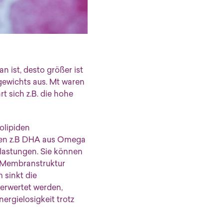
n ist, desto größer ist
gewichts aus. Mt waren
t sich z.B. die hohe
olipiden
uren z.B DHA aus Omega
elastungen. Sie können
e Membranstruktur
 sinkt die
erwertet werden,
ergielosigkeit trotz