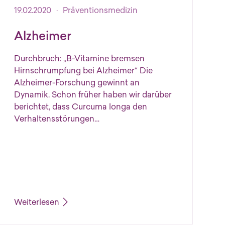
Veröffentlicht am 19.02.2020
19.02.2020
·
Präventionsmedizin
Alz­hei­mer
Durchbruch: „B-Vitamine bremsen
Hirnschrumpfung bei Alzheimer“ Die
Alzheimer-Forschung gewinnt an
Dynamik. Schon früher haben wir darüber
berichtet, dass Curcuma longa den
Verhaltensstörungen…
Weiterlesen