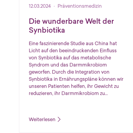
Veröffentlicht am 12.03.2024
12.03.2024
·
Präventionsmedizin
Die wun­der­ba­re Welt der
Syn­bio­ti­ka
Eine faszinierende Studie aus China hat
Licht auf den beeindruckenden Einfluss
von Synbiotika auf das metabolische
Syndrom und das Darmmikrobiom
geworfen. Durch die Integration von
Synbiotika in Ernährungspläne können wir
unseren Patienten helfen, ihr Gewicht zu
reduzieren, ihr Darmmikrobiom zu…
Weiterlesen