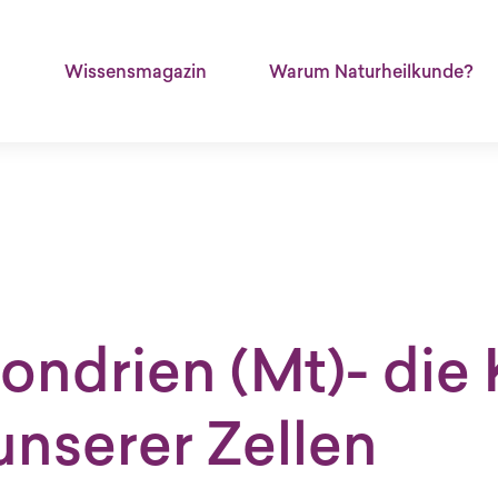
Header
Wissensmagazin
Warum Naturheilkunde?
hon­dri­en (Mt)- die 
n­se­rer Zel­len