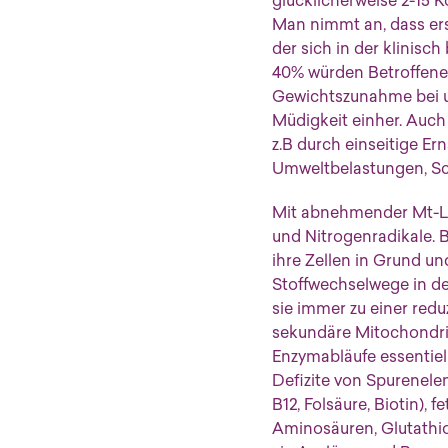
glücklicherweise 2-15 K
Man nimmt an, dass ers
der sich in der klinis
40% würden Betroffene 
Gewichtszunahme bei 
Müdigkeit einher. Auch
z.B durch einseitige E
Umweltbelastungen, Sch
Mit abnehmender Mt-Lei
und Nitrogenradikale. 
ihre Zellen in Grund u
Stoffwechselwege in de
sie immer zu einer red
sekundäre Mitochondrio
Enzymabläufe essentiell
Defizite von Spurenelem
B12, Folsäure, Biotin),
Aminosäuren, Glutathi