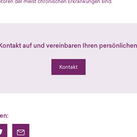
toren der meist chronischen Erkrankungen sind.
n­takt auf und ver­ein­ba­ren Ih­ren per­sön­li­chen
Kontakt
len: