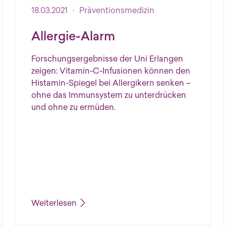
Veröffentlicht am 18.03.2021
18.03.2021
·
Präventionsmedizin
All­er­gie-Alarm
Forschungsergebnisse der Uni Erlangen
zeigen: Vitamin-C-Infusionen können den
Histamin-Spiegel bei Allergikern senken –
ohne das Immunsystem zu unterdrücken
und ohne zu ermüden.
Weiterlesen