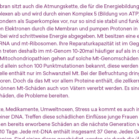
an sitzt auch die Atmungskette, die für die Energiebildung 
plexen ab und wird durch einen Komplex 5 (Bildung von ATP
sondern als Superkomplex vor, nur so sind sie stabil und funk
en Elektronen durch die Membran und pumpen Protonen in
i wird schrittweise Energie abgegeben. Mt besitzen eine e
RNA und mt-Ribosomen. Ihre Reparaturkapazität ist im Ge
n treten deshalb im mt-Genom 10-20mal häufiger auf als in 
) Mitochondriopathien gehen auf solche Mt-Genomschäden 
nd allein schon 100 Punktmutationen bekannt, diese werden 
e enthält nur im Schwanzteil Mt. Bei der Befruchtung dringt
rloren. Doch da das Mt vor allem Proteine enthält, die zellke
können Mt-Schäden auch von Vätern vererbt werden. Es sind
den, die Probleme bereiten.
fte, Medikamente, Umweltnoxen, Stress u.a kommt es auch i
er DNA. Treffen diese schädlichen Einflüsse junge Frauen 
en bereits erworbene Schäden an die nächste Generation 
is 10 Tage. Jede mt-DNA enthält insgesamt 37 Gene. Jedes G