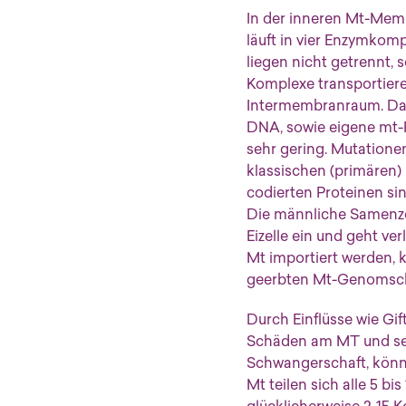
In der inneren Mt-Membr
läuft in vier Enzymkom
liegen nicht getrennt, 
Komplexe transportier
Intermembranraum. Dabe
DNA, sowie eigene mt-
sehr gering. Mutatione
klassischen (primären
codierten Proteinen si
Die männliche Samenzell
Eizelle ein und geht ve
Mt importiert werden, 
geerbten Mt-Genomschä
Durch Einflüsse wie Gi
Schäden am MT und sein
Schwangerschaft, könn
Mt teilen sich alle 5 b